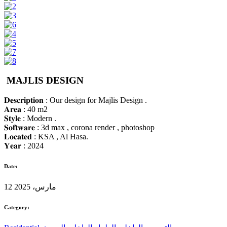
MAJLIS DESIGN
𝐃𝐞𝐬𝐜𝐫𝐢𝐩𝐭𝐢𝐨𝐧 : Our design for Majlis Design .
𝐀𝐫𝐞𝐚 : 40 m2
𝐒𝐭𝐲𝐥𝐞 : Modern .
𝐒𝐨𝐟𝐭𝐰𝐚𝐫𝐞 : 3d max , corona render , photoshop
𝐋𝐨𝐜𝐚𝐭𝐞𝐝 : KSA , Al Hasa.
𝐘𝐞𝐚𝐫 : 2024
Date:
12 مارس، 2025
Category: