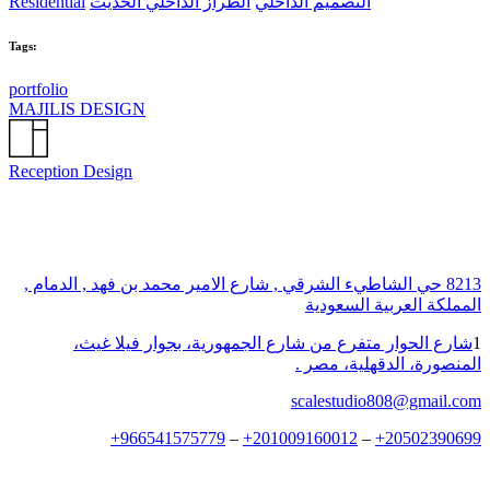
التصميم الداخلي
الطراز الداخلي الحديث
Residential
Tags:
portfolio
MAJILIS DESIGN
Reception Design
8213 حي الشاطيء الشرقي , شارع الامير محمد بن فهد , الدمام ,
المملكة العربية السعودية
1
شارع الحوار متفرع من شارع الجمهورية، بجوار فيلا غيث،
المنصورة، الدقهلية، مصر .
scalestudio808@gmail.com
+
966541575779
–
+
201009160012
–
+
20502390699