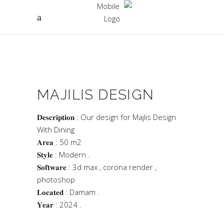
MAJILIS DESIGN
𝐃𝐞𝐬𝐜𝐫𝐢𝐩𝐭𝐢𝐨𝐧 : Our design for Majlis Design
With Dining
𝐀𝐫𝐞𝐚 : 50 m2
𝐒𝐭𝐲𝐥𝐞 : Modern .
𝐒𝐨𝐟𝐭𝐰𝐚𝐫𝐞 : 3d max , corona render ,
photoshop
𝐋𝐨𝐜𝐚𝐭𝐞𝐝 : Damam .
𝐘𝐞𝐚𝐫 : 2024 .