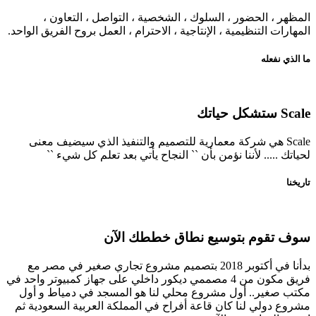
 الحضور ، السلوك ، الشخصية ، التواصل ، التعاون ،
التنظيمية ، الإنتاجية ، الاحترام ، العمل بروح الفريق الواحد.
عله
Sc هي شركة معمارية للتصميم والتنفيذ الذي سيضيف معنى
... لأننا نؤمن بأن `` النجاح يأتي بعد تعلم كل شيء ``
وم بتوسيع نطاق خططك الآن
بدأنا في أكتوبر 2018 بتصميم مشروع تجاري صغير في مصر مع
فريق مكون من 4 مصممي ديكور داخلي على جهاز كمبيوتر واحد في
ير.. أول مشروع محلي لنا هو المسجد في دمياط و أول
لي لنا كان قاعة أفراح في المملكة العربية السعودية ثم