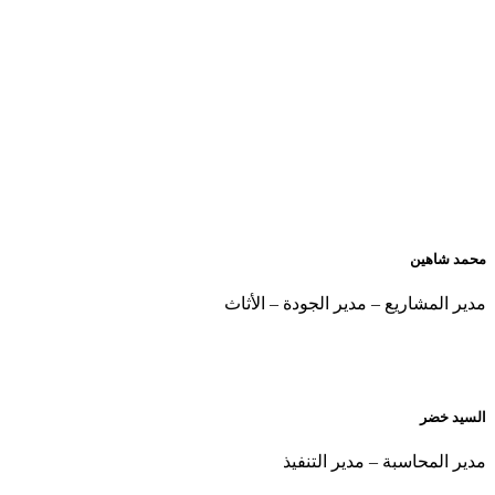
ين
شاريع – مدير الجودة – الأثاث
ر
حاسبة – مدير التنفيذ