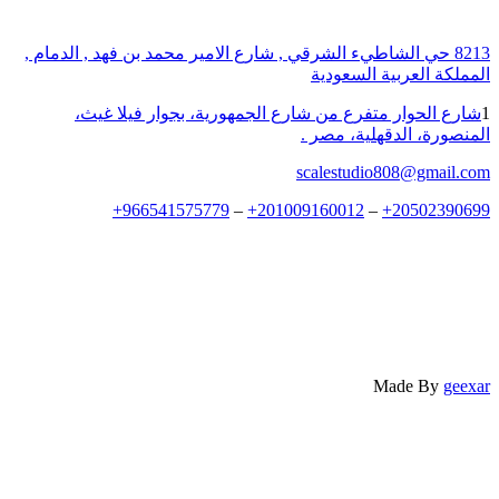
 حي الشاطيء الشرقي , شارع الامير محمد بن فهد , الدمام ,
العربية السعودية
حوار متفرع من شارع الجمهورية، بجوار فيلا غيث،
، الدقهلية، مصر .
scalestudio808@g
+
966541575779
–
+
201009160012
–
+
2050
Made 