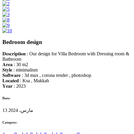
Bedroom design
𝐃𝐞𝐬𝐜𝐫𝐢𝐩𝐭𝐢𝐨𝐧 : Our design for Villa Bedroom with Dressing room &
Bathroom
𝐀𝐫𝐞𝐚 : 30 m2
𝐒𝐭𝐲𝐥𝐞 : minimalism
𝐒𝐨𝐟𝐭𝐰𝐚𝐫𝐞 : 3d max , corona render , photoshop
𝐋𝐨𝐜𝐚𝐭𝐞𝐝 : Ksa , Makkah
𝐘𝐞𝐚𝐫 : 2023
Date:
13 مارس، 2024
Category: