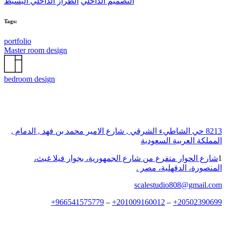
التصميم الداخلي
الطراز الداخلي البسيط
Tags:
portfolio
Master room design
bedroom design
8213 حي الشاطيء الشرقي , شارع الامير محمد بن فهد , الدمام ,
المملكة العربية السعودية
1
شارع الحوار متفرع من شارع الجمهورية، بجوار فيلا غيث،
المنصورة، الدقهلية، مصر .
scalestudio808@gmail.com
+
966541575779
–
+
201009160012
–
+
20502390699