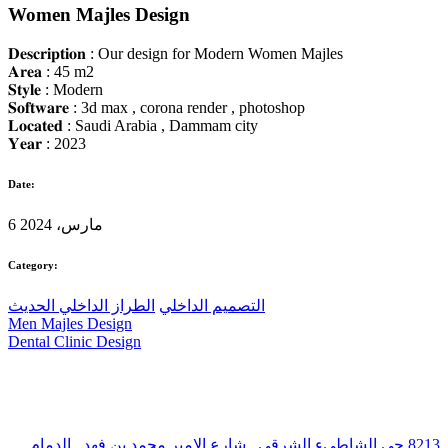
Women Majles Design
𝐃𝐞𝐬𝐜𝐫𝐢𝐩𝐭𝐢𝐨𝐧 : Our design for Modern Women Majles
𝐀𝐫𝐞𝐚 : 45 m2
𝐒𝐭𝐲𝐥𝐞 : Modern
𝐒𝐨𝐟𝐭𝐰𝐚𝐫𝐞 : 3d max , corona render , photoshop
𝐋𝐨𝐜𝐚𝐭𝐞𝐝 : Saudi Arabia , Dammam city
𝐘𝐞𝐚𝐫 : 2023
Date:
6 مارس، 2024
Category:
التصميم الداخلي
الطراز الداخلي الحديث
Men Majles Design
Dental Clinic Design
8213 حي الشاطيء الشرقي , شارع الامير محمد بن فهد , الدمام ,