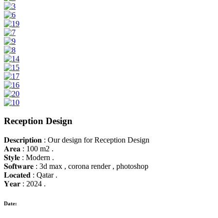
Reception Design
𝐃𝐞𝐬𝐜𝐫𝐢𝐩𝐭𝐢𝐨𝐧 : Our design for Reception Design
𝐀𝐫𝐞𝐚 : 100 m2 .
𝐒𝐭𝐲𝐥𝐞 : Modern .
𝐒𝐨𝐟𝐭𝐰𝐚𝐫𝐞 : 3d max , corona render , photoshop
𝐋𝐨𝐜𝐚𝐭𝐞𝐝 : Qatar .
𝐘𝐞𝐚𝐫 : 2024 .
Date: