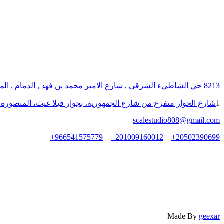
8213 حي الشاطيء الشرقي , شارع الامير محمد بن فهد , الدمام , المملكة العربية السعودية
1
شارع الحوار متفرع من شارع الجمهورية، بجوار فيلا غيث، المنصورة، 
scalestudio808@gmail.com
+
966541575779
–
+
201009160012
–
+
20502390699
Made By
geexar