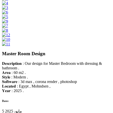
Master Room Design
𝐃𝐞𝐬𝐜𝐫𝐢𝐩𝐭𝐢𝐨𝐧 : Our design for Master Bedroom with dressing &
bathroom .
𝐀𝐫𝐞𝐚 : 60 m2 .
𝐒𝐭𝐲𝐥𝐞 : Modern .
𝐒𝐨𝐟𝐭𝐰𝐚𝐫𝐞 : 3d max , corona render , photoshop
𝐋𝐨𝐜𝐚𝐭𝐞𝐝 : Egypt , Mohndsen ,
𝐘𝐞𝐚𝐫 : 2025 .
Date:
5 مايو، 2025