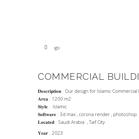
COMMERCIAL BUILD
𝐃𝐞𝐬𝐜𝐫𝐢𝐩𝐭𝐢𝐨𝐧 : Our design for Islamic Commercial
𝐀𝐫𝐞𝐚 : 1200 m2
𝐒𝐭𝐲𝐥𝐞 : Islamic
𝐒𝐨𝐟𝐭𝐰𝐚𝐫𝐞 : 3d max , corona render , photoshop
𝐋𝐨𝐜𝐚𝐭𝐞𝐝 : Saudi Arabia , Taif City
𝐘𝐞𝐚𝐫 : 2023