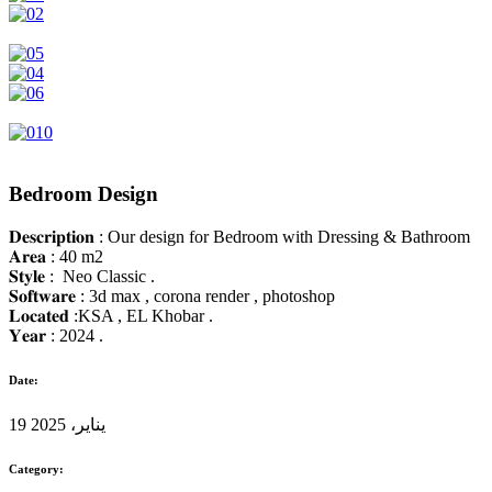
Bedroom Design
𝐃𝐞𝐬𝐜𝐫𝐢𝐩𝐭𝐢𝐨𝐧 : Our design for Bedroom with Dressing & Bathroom
𝐀𝐫𝐞𝐚 : 40 m2
𝐒𝐭𝐲𝐥𝐞 : Neo Classic .
𝐒𝐨𝐟𝐭𝐰𝐚𝐫𝐞 : 3d max , corona render , photoshop
𝐋𝐨𝐜𝐚𝐭𝐞𝐝 :KSA , EL Khobar .
𝐘𝐞𝐚𝐫 : 2024 .
Date:
19 يناير، 2025
Category: