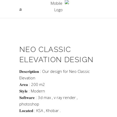
NEO CLASSIC
ELEVATION DESIGN
𝐃𝐞𝐬𝐜𝐫𝐢𝐩𝐭𝐢𝐨𝐧 : Our design for Neo Classic
Elevation
𝐀𝐫𝐞𝐚 : 200 m2
𝐒𝐭𝐲𝐥𝐞 : Modern
𝐒𝐨𝐟𝐭𝐰𝐚𝐫𝐞 : 3d max , v ray render ,
photoshop
𝐋𝐨𝐜𝐚𝐭𝐞𝐝 : KSA , Khobar .