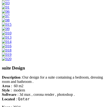
suite Design
𝐃𝐞𝐬𝐜𝐫𝐢𝐩𝐭𝐢𝐨𝐧 :
Our design for a suite containing a bedroom, dressing
room and bathroom .
𝐀𝐫𝐞𝐚 : 60 m2
𝐒𝐭𝐲𝐥𝐞 : modern
𝐒𝐨𝐟𝐭𝐰𝐚𝐫𝐞 : 3d max , corona render , photoshop .
Qatar
𝐋𝐨𝐜𝐚𝐭𝐞𝐝 :