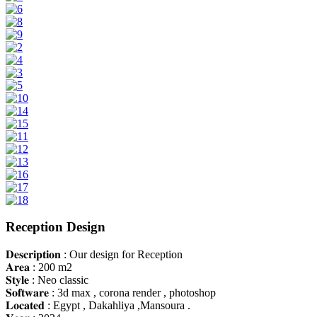
Reception Design
𝐃𝐞𝐬𝐜𝐫𝐢𝐩𝐭𝐢𝐨𝐧 : Our design for Reception
𝐀𝐫𝐞𝐚 : 200 m2
𝐒𝐭𝐲𝐥𝐞 : Neo classic
𝐒𝐨𝐟𝐭𝐰𝐚𝐫𝐞 : 3d max , corona render , photoshop
𝐋𝐨𝐜𝐚𝐭𝐞𝐝 : Egypt , Dakahliya ,Mansoura .