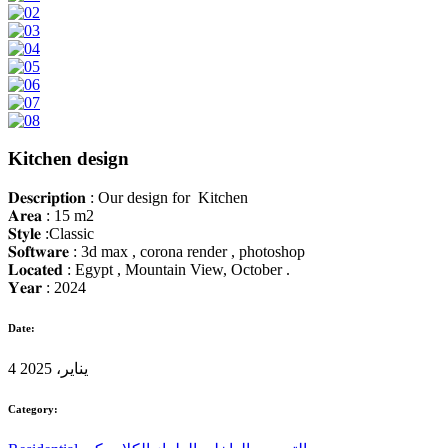
Kitchen design
𝐃𝐞𝐬𝐜𝐫𝐢𝐩𝐭𝐢𝐨𝐧 : Our design for Kitchen
𝐀𝐫𝐞𝐚 : 15 m2
𝐒𝐭𝐲𝐥𝐞 :Classic
𝐒𝐨𝐟𝐭𝐰𝐚𝐫𝐞 : 3d max , corona render , photoshop
𝐋𝐨𝐜𝐚𝐭𝐞𝐝 : Egypt , Mountain View, October .
𝐘𝐞𝐚𝐫 : 2024
Date:
4 يناير، 2025
Category: