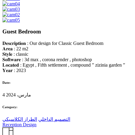
Guest Bedroom
𝐃𝐞𝐬𝐜𝐫𝐢𝐩𝐭𝐢𝐨𝐧 : Our design for Classic Guest Bedroom
𝐀𝐫𝐞𝐚 : 22 m2
𝐒𝐭𝐲𝐥𝐞 : classic
𝐒𝐨𝐟𝐭𝐰𝐚𝐫𝐞 : 3d max , corona render , photoshop
𝐋𝐨𝐜𝐚𝐭𝐞𝐝 : Egypt , Fifth settlement , compound ” zizinia garden ”
𝐘𝐞𝐚𝐫 : 2023
Date:
4 مارس، 2024
Category:
التصميم الداخلي
الطراز الكلاسيكي
Reception Design