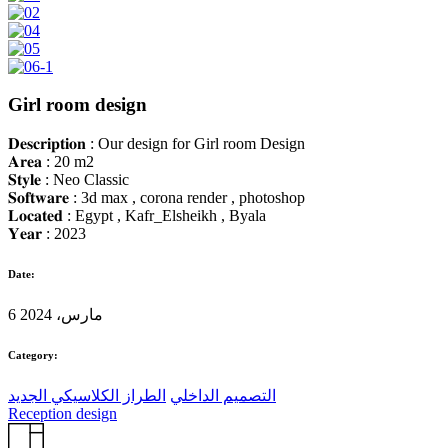
Girl room design
𝐃𝐞𝐬𝐜𝐫𝐢𝐩𝐭𝐢𝐨𝐧 : Our design for Girl room Design
𝐀𝐫𝐞𝐚 : 20 m2
𝐒𝐭𝐲𝐥𝐞 : Neo Classic
𝐒𝐨𝐟𝐭𝐰𝐚𝐫𝐞 : 3d max , corona render , photoshop
𝐋𝐨𝐜𝐚𝐭𝐞𝐝 : Egypt , Kafr_Elsheikh , Byala
𝐘𝐞𝐚𝐫 : 2023
Date:
6 مارس، 2024
Category:
التصميم الداخلي
الطراز الكلاسيكي الجديد
Reception design