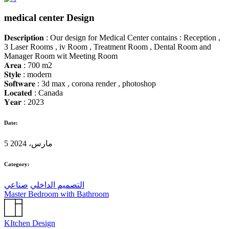
medical center Design
𝐃𝐞𝐬𝐜𝐫𝐢𝐩𝐭𝐢𝐨𝐧 : Our design for Medical Center contains : Reception ,
3 Laser Rooms , iv Room , Treatment Room , Dental Room and
Manager Room wit Meeting Room
𝐀𝐫𝐞𝐚 : 700 m2
𝐒𝐭𝐲𝐥𝐞 : modern
𝐒𝐨𝐟𝐭𝐰𝐚𝐫𝐞 : 3d max , corona render , photoshop
𝐋𝐨𝐜𝐚𝐭𝐞𝐝 : Canada
𝐘𝐞𝐚𝐫 : 2023
Date:
5 مارس، 2024
Category:
التصميم الداخلي
صناعي
Master Bedroom with Bathroom
KItchen Design