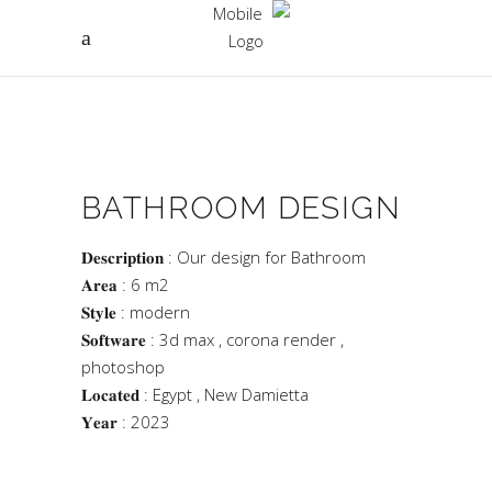
BATHROOM DESIGN
𝐃𝐞𝐬𝐜𝐫𝐢𝐩𝐭𝐢𝐨𝐧 : Our design for Bathroom
𝐀𝐫𝐞𝐚 : 6 m2
𝐒𝐭𝐲𝐥𝐞 : modern
𝐒𝐨𝐟𝐭𝐰𝐚𝐫𝐞 : 3d max , corona render ,
photoshop
𝐋𝐨𝐜𝐚𝐭𝐞𝐝 : Egypt , New Damietta
𝐘𝐞𝐚𝐫 : 2023