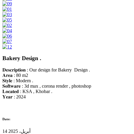
Bakery Design .
𝐃𝐞𝐬𝐜𝐫𝐢𝐩𝐭𝐢𝐨𝐧 : Our design for Bakery Design .
𝐀𝐫𝐞𝐚 : 80 m2
𝐒𝐭𝐲𝐥𝐞 : Modern .
𝐒𝐨𝐟𝐭𝐰𝐚𝐫𝐞 : 3d max , corona render , photoshop
𝐋𝐨𝐜𝐚𝐭𝐞𝐝 : KSA , Khobar .
𝐘𝐞𝐚𝐫 : 2024
Date:
14 أبريل، 2025