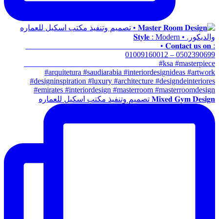
𝐌𝐢𝐱𝐞𝐝 𝐆𝐲𝐦 𝐃𝐞𝐬𝐢𝐠𝐧 تصميم وتنفيذ مكتب اسكيل للعماره