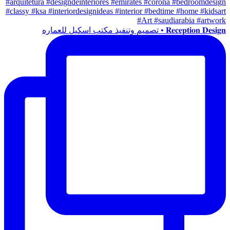
𝐑𝐞𝐜𝐞𝐩𝐭𝐢𝐨𝐧 𝐃𝐞𝐬𝐢𝐠𝐧 • تصميم وتنفيذ مكتب اسكيل للعماره