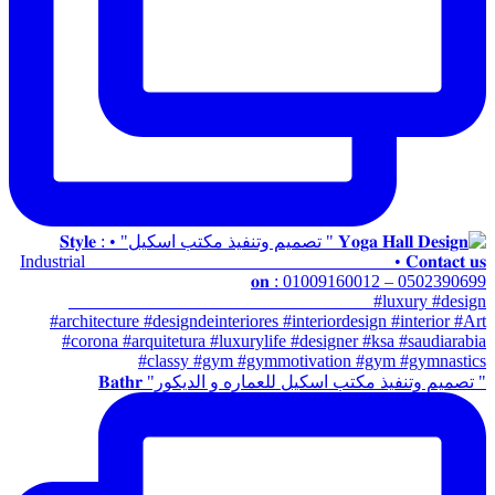
" تصميم وتنفيذ مكتب اسكيل للعماره و الديكور" 𝐁𝐚𝐭𝐡𝐫