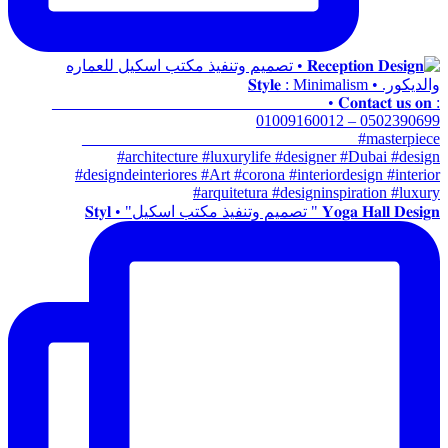
𝐘𝐨𝐠𝐚 𝐇𝐚𝐥𝐥 𝐃𝐞𝐬𝐢𝐠𝐧 " تصميم وتنفيذ مكتب اسكيل" • 𝐒𝐭𝐲𝐥