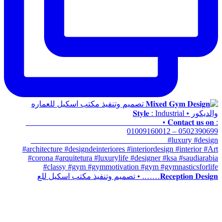
𝐑𝐞𝐜𝐞𝐩𝐭𝐢𝐨𝐧 𝐃𝐞𝐬𝐢𝐠𝐧……. • تصميم وتنفيذ مكتب اسكيل للع