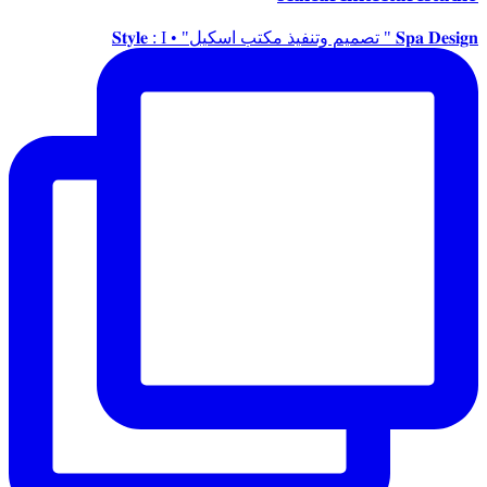
𝐒𝐩𝐚 𝐃𝐞𝐬𝐢𝐠𝐧 " تصميم وتنفيذ مكتب اسكيل" • 𝐒𝐭𝐲𝐥𝐞 : I