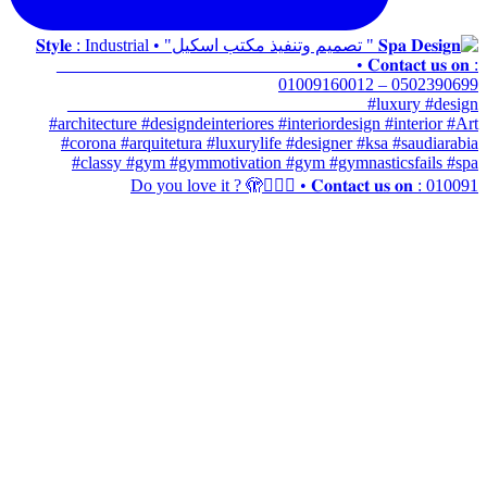
Do you love it ? 🫣🤷🏼‍♀️ • 𝐂𝐨𝐧𝐭𝐚𝐜𝐭 𝐮𝐬 𝐨𝐧 : 010091