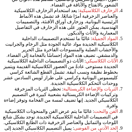
الشعور بالانفتاح والأناقة في الفضاء.
الزخارف الكلاسيكية
: يعد استخدام الزخارف الكلاسيكية
والعناصر الزخرفية أمرًا شائعًا. قد تشمل هذه الأنماط
الرئيسية اليونانية، وزخارف أوراق الأقنثة، والتصميمات
الهندسية. يمكن العثور على هذه الزخارف في التفاصيل
المعمارية والأثاث والديكور.
المواد الجميلة
: غالبًا ما تستخدم التصميمات الداخلية
الكلاسيكية الجديدة مواد عالية الجودة مثل الرخام والجرانيت
والأخشاب الصلبة والمنسوجات الفاخرة مثل الحرير
والدمشقي. تضيف هذه المواد إحساسًا بالفخامة إلى الفضاء.
الأثاث الكلاسيكي
: الأثاث ذو التصميمات الداخلية الكلاسيكية
الجديدة مستوحى عادةً من العصور الكلاسيكية القديمة ويتميز
بخطوط نظيفة ونسب أنيقة. تشمل القطع الشائعة كراسي
كليسموس اليونانية وكراسي على طراز لويس السادس عشر
ووحدات التحكم الكلاسيكية الجديدة.
الثريات والإضاءة الكريستالية
: تحظى الثريات المزخرفة
وتركيبات الإضاءة الكريستالية بشعبية كبيرة في التصميم
الكلاسيكي الجديد. إنها تضيف لمسة من الفخامة وتوفر إضاءة
وافرة.
الفن والنحت
: غالبًا ما يتم عرض الفن والمنحوتات الكلاسيكية
في التصميمات الداخلية الكلاسيكية الجديدة. توجد بشكل شائع
اللوحات والتماثيل والعناصر الزخرفية ذات الطابع الكلاسيكي.
الحد الأدنى من الفوضى
: يميل التصميم الكلاسيكي الجديد إلى