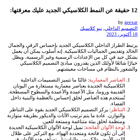
12 حقيقة عن النمط الكلاسيكي الجديد عليك معرفتها:
by
geexar
التصميم الداخلي
,
نيو كلاسيك
18 أكتوبر، 2023
يرتبط الطراز الداخلي الكلاسيكي الجديد بإحساس الرقي والجمال
الخالد وتقديس الجماليات الكلاسيكية. إنه أسلوب يمكن أن يعمل
بشكل جيد في كل من الإعدادات الرسمية وغير الرسمية، ويظل
خيارًا شائعًا لأولئك الذين يقدرون مبادئ التصميم الكلاسيكي
والشعور بالنظام في مساحات معيشتهم.
العناصر المعمارية
: غالبًا ما تتميز التصميمات الداخلية
الكلاسيكية الجديدة بعناصر معمارية مستعارة من اليونان
القديمة وروما، مثل الأعمدة والأعمدة والسطوح المسطحة.
تُستخدم هذه العناصر لخلق إحساس بالعظمة والبنية داخل
الفضاء.
التناظر
: يركز التصميم الكلاسيكي الجديد بقوة على التناظر
والتوازن. عادة ما يتم ترتيب الأثاث والديكور بطريقة متوازنة
ومنظمة لخلق بيئة متناغمة وممتعة للعين.
لوحة الألوان الفاتحة
: تميل لوحة الألوان الكلاسيكية الجديدة
إلى أن تكون فاتحة ومتجددة الهواء، مع التركيز على ظلال
اللون الأبيض والكريمي والباستيل. تساهم هذه الألوان في