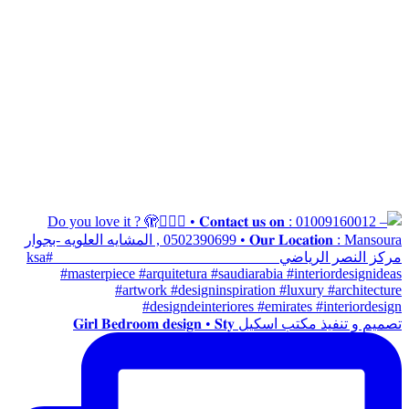
تصميم و تنفيذ مكتب اسكيل 𝐆𝐢𝐫𝐥 𝐁𝐞𝐝𝐫𝐨𝐨𝐦 𝐝𝐞𝐬𝐢𝐠𝐧 • 𝐒𝐭𝐲