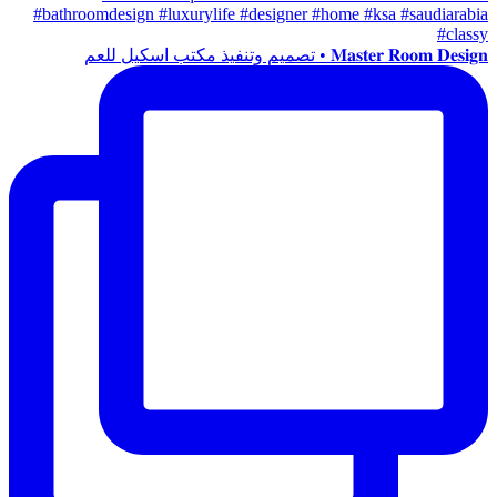
𝐌𝐚𝐬𝐭𝐞𝐫 𝐑𝐨𝐨𝐦 𝐃𝐞𝐬𝐢𝐠𝐧 • تصميم وتنفيذ مكتب اسكيل للعم