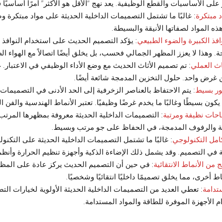
 على الأساسيات والقطع الوظيفية. يعد نهج “الأقل هو الأكثر” أمرًا أساسيًا
 مبتكرة
: غالبًا ما تشتمل التصميمات الداخلية الحديثة على مواد مبتكرة 
هذه المواد لصفاتها الأنيقة والبسيطة.
افذ الكبيرة والضوء الطبيعي
: يؤكد التصميم الحديث على استخدام النوافذ 
. وهذا لا يعزز المظهر الجمالي فحسب، بل يخلق أيضًا اتصالاً مع الهواء ال
اث العملي
: تم تصميم الأثاث الحديث مع وضع الأداء الوظيفي في الاعتبار. 
 غرض واحد. حلول التخزين المدمجة شائعة أيضًا.
ور بسيط
: يتم الاحتفاظ بالعناصر الزخرفية إلى الحد الأدنى في التصميمات ا
يكون بسيطًا وغالبًا ما يخدم غرضًا وظيفيًا. تعتبر الأنماط الهندسية والفن 
حات نظيفة ومرتبة
: التصميمات الداخلية الحديثة معروفة بمظهرها المرتب
ة والرفوف المدمجة، في الحفاظ على جو مرتب وبسيط.
كامل التكنولوجي
: غالبًا ما تشتمل التصميمات الداخلية الحديثة على التكنو
في التصميم. وقد يشمل ذلك الإضاءة الذكية وأجهزة تنظيم الحرارة وأنظمة
 من الأنماط الانتقائية
: في حين أن التصميم الحديث يركز عادة على المظهر
ط أخرى، مما يخلق تصميمًا داخليًا انتقائيًا وشخصيًا.
تدامة
: تعطي العديد من التصميمات الداخلية الحديثة الأولوية لخيارات الت
 الأجهزة الموفرة للطاقة والمواد المستدامة.