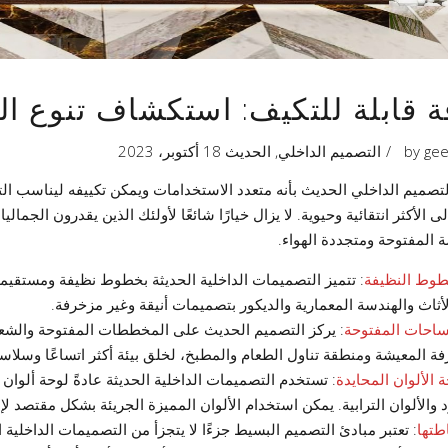
قة قابلة للتكيف: استكشاف تنوع ال
gee
by
التصميم الداخلي
,
الحديث
18 أكتوبر، 2023
لتصميم الداخلي الحديث بأنه متعدد الاستخدامات ويمكن تكييفه ليناسب التف
لى الأكثر انتقائية وحيوية. لا يزال خيارًا شائعًا لأولئك الذين يقدرون ال
 المفتوحة ومتجددة الهواء.
طوط النظيفة
: تتميز التصميمات الداخلية الحديثة بخطوط نظيفة ومستقيمة 
لأثاث والهندسة المعمارية والديكور بتصميمات أنيقة وغير مزخرفة.
ساحات المفتوحة
: يركز التصميم الحديث على المخططات المفتوحة والشعور
ة المعيشة ومنطقة تناول الطعام والمطبخ، لخلق بيئة أكثر اتساعًا وسلاسة
 الألوان المحايدة
: تستخدم التصميمات الداخلية الحديثة عادةً لوحة ألوان 
 والألوان الترابية. يمكن استخدام الألوان المميزة الجريئة بشكل مقتصد لإض
طتها
: تعتبر مبادئ التصميم البسيط جزءًا لا يتجزأ من التصميمات الداخلية 