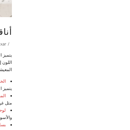
أنا
xar
يتميز ا
اللون إ
المعيشة
الخ
وتنفيذ مكتب اسكيل للعماره و الديكور" 𝐁𝐚𝐭𝐡𝐫
يتميز ا
الم
مثل غرف
لوحة
والأسود
بسا