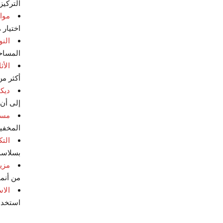
التركيز
مواد
اختيار 
النو
المساحة
الأث
أكثر من
ديك
إلى أن 
مسا
المخفي
الت
بسلاسة 
مزيج
من أنما
الاس
استخدام