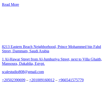
Read More
8213 Eastern Beach Neighborhood, Prince Mohammed bin Fahd
Street, Dammam, Saudi Arabia
1 Al-Hawar Street from Al-Jumhuriya Street, next to Villa Ghaith,
Mansoura, Dakahlia, Egypt.
scalestudio808@gmail.com
+20502390699
–
+201009160012
–
+966541575779